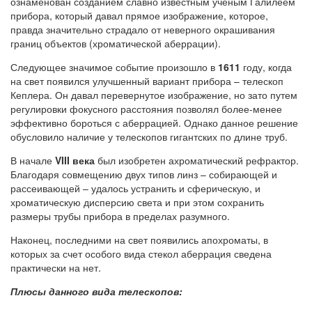
ознаменован созданием славно известным ученым Галилеем
прибора, который давал прямое изображение, которое,
правда значительно страдало от неверного окрашивания
границ объектов (хроматической аберрации).
Следующее значимое событие произошло в
1611
году, когда
на свет появился улучшенный вариант прибора – телескоп
Кеплера. Он давал перевернутое изображение, но зато путем
регулировки фокусного расстояния позволял более-менее
эффективно бороться с аберрацией. Однако данное решение
обусловило наличие у телескопов гигантских по длине труб.
В начале
VIII века
был изобретен ахроматический рефрактор.
Благодаря совмещению двух типов линз – собирающей и
рассеивающей – удалось устранить и сферическую, и
хроматическую дисперсию света и при этом сохранить
размеры трубы прибора в пределах разумного.
Наконец, последними на свет появились апохроматы, в
которых за счет особого вида стекол аберрация сведена
практически на нет.
Плюсы данного вида телескопов: