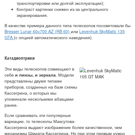
транспортировки или долгой эксплуатации);
Контраст картинки снижен из-за центрального
экранирования.
В качестве примера данного типа телескопов посоветовали бы
Bresser Lunar 60х700 AZ (RB 60)
или
Levenhuk SkyMatic 135
GTA
(с опцией автоматического наведения).
Катадиоптрики
Эти виды телескопов совмещают в
себе
и линзы, и зеркала
. Модели
представлены двумя типами
приборов, созданных на базе схемы
Кассегрена, о которых мы
упоминали несколькими абзацами
ранее.
Если сравнивать эти популярные
вариации, то телескопы Максутова-
Кассегрена выдают изображение более качественное, чем
механизмы Шмидта-Кассегрена. Но при этом первым нужно