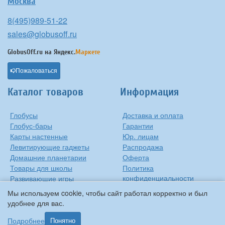
Москва
8(495)989-51-22
sales@globusoff.ru
GlobusOff.ru на
Яндекс.
Маркете
Пожаловаться
Каталог товаров
Информация
Глобусы
Доставка и оплата
Глобус-бары
Гарантии
Карты настенные
Юр. лицам
Левитирующие гаджеты
Распродажа
Домашние планетарии
Оферта
Товары для школы
Политика
конфиденциальности
Развивающие игры
Контакты
Оригинальные игрушки
Мы используем cookie, чтобы сайт работал корректно и был
О компании
Подарки на Новый Год
удобнее для вас.
Статьи и обзоры
Прочее
Подробнее
Понятно