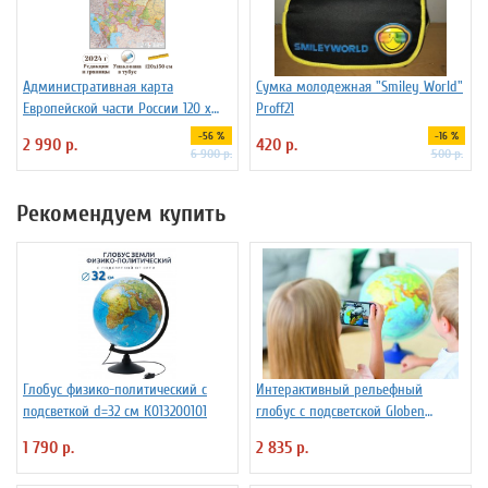
Административная карта
Сумка молодежная "Smiley World"
Европейской части России 120 х
Proff21
150 см GlobusOff
-56 %
-16 %
2 990 р.
420 р.
6 900 р.
500 р.
Рекомендуем купить
Глобус физико-политический с
Интерактивный рельефный
подсветкой d=32 см К013200101
глобус с подсветской Globen
INT13200291 d=32 см
1 790 р.
2 835 р.