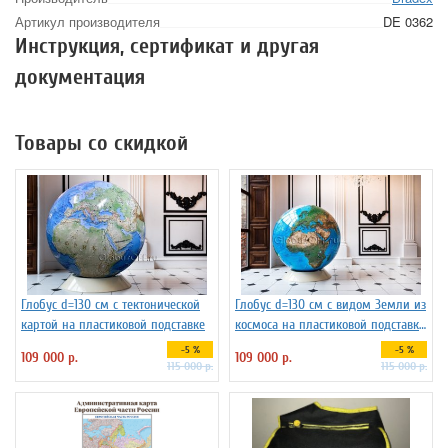
Артикул производителя
DE 0362
Инструкция, сертификат и другая
документация
Товары со скидкой
Глобус d=130 см с тектонической
Глобус d=130 см c видом Земли из
картой на пластиковой подставке
космоса на пластиковой подставке,
арт. 1148
-5 %
-5 %
109 000 р.
109 000 р.
115 000 р.
115 000 р.