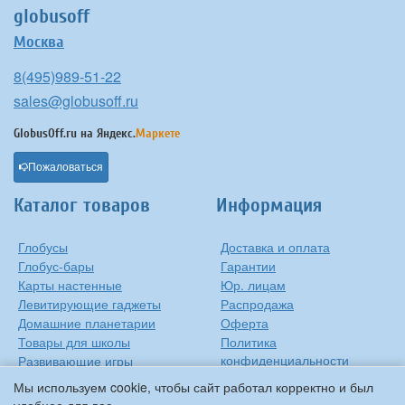
globusoff
Москва
8(495)989-51-22
sales@globusoff.ru
GlobusOff.ru на
Яндекс.
Маркете
Пожаловаться
Каталог товаров
Информация
Глобусы
Доставка и оплата
Глобус-бары
Гарантии
Карты настенные
Юр. лицам
Левитирующие гаджеты
Распродажа
Домашние планетарии
Оферта
Товары для школы
Политика
конфиденциальности
Развивающие игры
Контакты
Оригинальные игрушки
Мы используем cookie, чтобы сайт работал корректно и был
О компании
Подарки на Новый Год