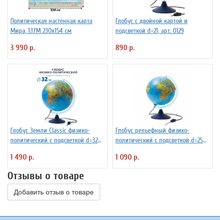
Политическая настенная карта
Глобус с двойной картой и
Мира, 1:17М 230х154 см
подсветкой d=21, арт. 0129
3 990 р.
890 р.
Глобус Земли Classic физико-
Глобус рельефный физико-
политический с подсветкой d=32
политический с подсветкой d=25
см
см
1 490 р.
1 090 р.
Отзывы о товаре
Добавить отзыв о товаре