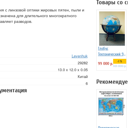
Товары со 
я с линзовой оптики жировых пятен, пыли и
азначена для длительного многократного
тавляет разводов.
Глобус
Тектонический 95
Levenhuk
см, подставка
-1 %
29282
99 000 р.
деревянная на
101 000 р.
13.0 x 12.0 x 0.05
ножках
Китай
Рекомендуе
6
кументация
Политическая