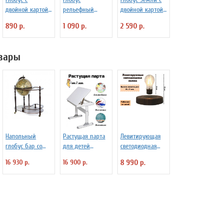
двойной картой
рельефный
двойной картой
и подсветкой
физико-
и подсветкой,
890 р.
1 090 р.
2 590 р.
d=21, арт. 0129
политический с
d=40 см
подсветкой d=25
см
вары
Напольный
Растущая парта
Левитирующая
глобус бар со
для детей
светодиодная
столом JUFENG
Globusoff
лампа GlobusOff,
16 930 р.
16 900 р.
8 990 р.
CG40004NN,
магнитная,
d=40 см
SIM10-PD