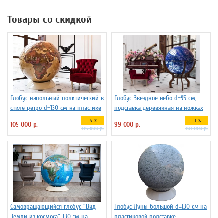
Товары со скидкой
Глобус напольный политический в
Глобус Звездное небо d=95 см,
стиле ретро d=130 см на пластике
подставка деревянная на ножках
-5 %
-1 %
109 000 р.
99 000 р.
115 000 р.
101 000 р.
Самовращающийся глобус "Вид
Глобус Луны большой d=130 см на
Земли из космоса" 130 см на
пластиковой подставке