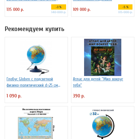
пластиковой подставке
-3 %
-5 %
135 000 р.
109 000 р.
140 000 р.
115 000 р.
Рекомендуем купить
Глобус Globen с подсветкой
Атлас для детей "Мир вокруг
физико-политический d=25 см
тебя"
Ке012500191
1 090 р.
390 р.