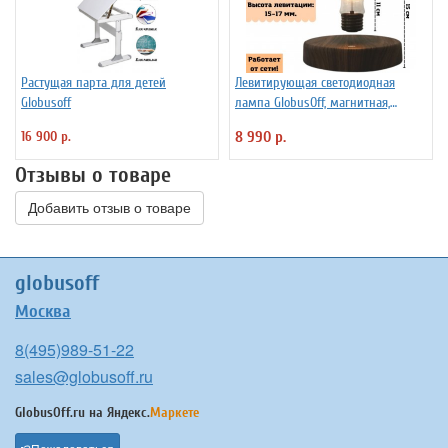
Растущая парта для детей
Левитирующая светодиодная
Globusoff
лампа GlobusOff, магнитная,
SIM10-PD
16 900 р.
8 990 р.
Отзывы о товаре
Добавить отзыв о товаре
globusoff
Москва
8(495)989-51-22
sales@globusoff.ru
GlobusOff.ru на
Яндекс.
Маркете